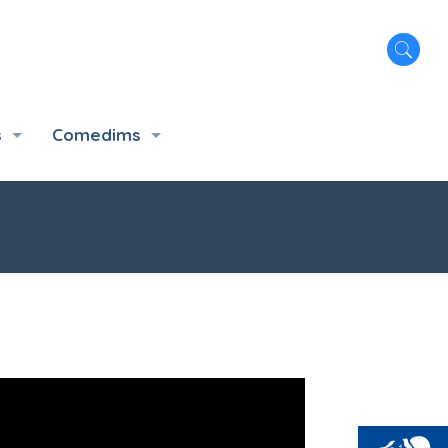
s
Comedims